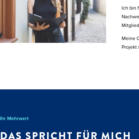
Ich bin 
Nachwei
Mitglie
Meine Q
Projekt
Ihr Mehrwert
DAS SPRICHT FÜR MICH