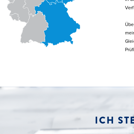
Ver
Über
mein
Glei
Prüf
ICH ST