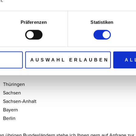
n.
Präferenzen
Statistiken
N
AUSWAHL ERLAUBEN
AL
n nehme ich Aufgaben in folgenden Bundesländern wahr:
Thüringen
Sachsen
Sachsen-Anhalt
Bayern
Berlin
en übrigen Bundesländern stehe ich Ihnen gern auf Anfrage zur