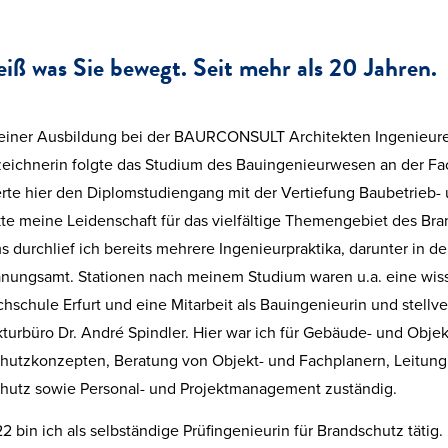
eiß was Sie bewegt. Seit mehr als 20 Jahren.
iner Ausbildung bei der BAURCONSULT Architekten Ingenieure 
zeichnerin folgte das Studium des Bauingenieurwesen an der Fac
erte hier den Diplomstudiengang mit der Vertiefung Baubetrieb
te meine Leidenschaft für das vielfältige Themengebiet des B
 durchlief ich bereits mehrere Ingenieurpraktika, darunter in de
anungsamt. Stationen nach meinem Studium waren u.a. eine wisse
hschule Erfurt und eine Mitarbeit als Bauingenieurin und stellv
kturbüro Dr. André Spindler. Hier war ich für Gebäude- und Obje
hutzkonzepten, Beratung von Objekt- und Fachplanern, Leitun
hutz sowie Personal- und Projektmanagement zuständig.
2 bin ich als selbständige Prüfingenieurin für Brandschutz tätig.