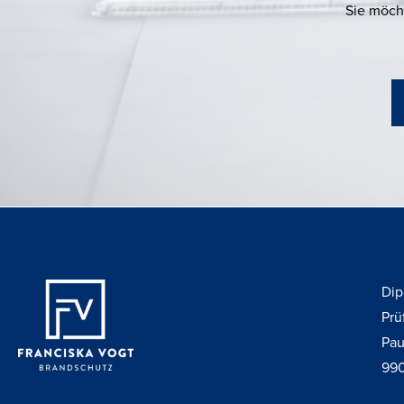
Sie möch
Dip
Prü
Pau
990