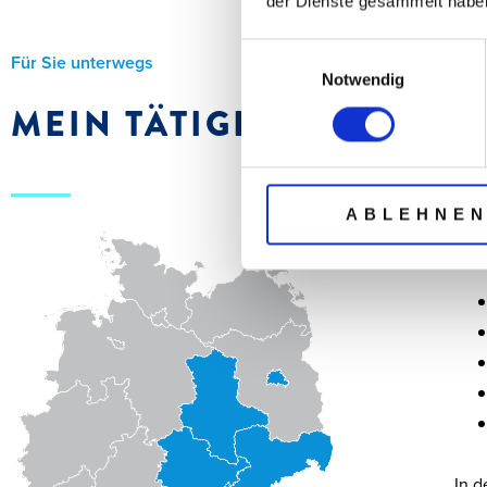
der Dienste gesammelt habe
Einwilligungsauswahl
Für Sie unterwegs
Notwendig
MEIN TÄTIGKEITSGEBIET
ABLEHNE
Ger
In d