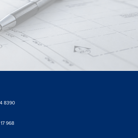
94 8390
 17 968