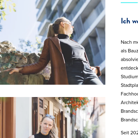
Ich w
Nach me
als Bau
absolvi
entdeck
Studiums
Stadtpl
Fachhoc
Archite
Brandsc
Brandsc
Seit 202