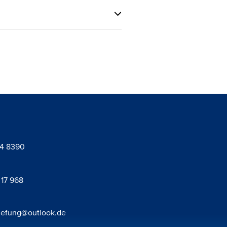
94 8390
 17 968
uefung@outlook.de