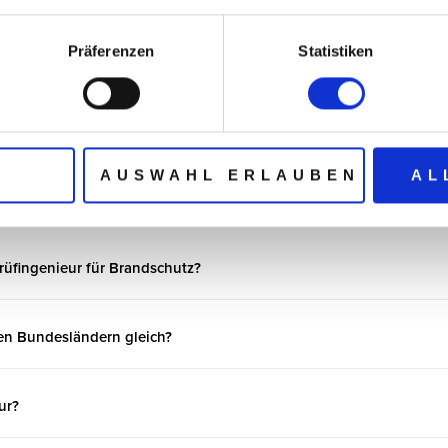
ngen und
Bauüberwachung zum geprüften
Abs
n
Brandschutznachweis
Nu
Präferenzen
Statistiken
(Be
N
AUSWAHL ERLAUBEN
AL
agen
üfingenieur für Brandschutz?
len Bundesländern gleich?
ur?