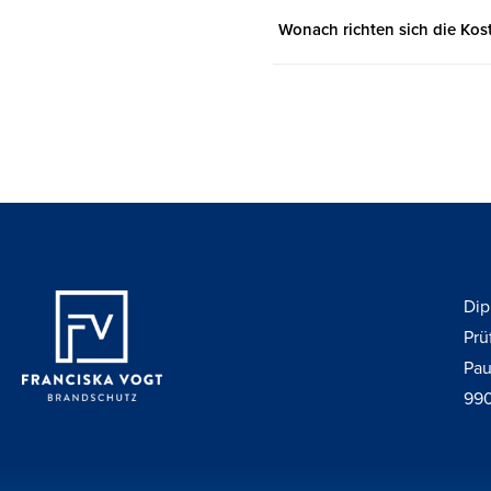
Wonach richten sich die Ko
Dip
Prü
Pau
990